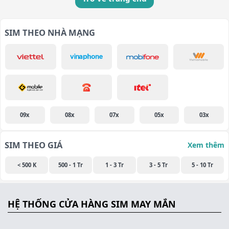
SIM THEO NHÀ MẠNG
09x
08x
07x
05x
03x
SIM THEO GIÁ
Xem thêm
< 500 K
500 - 1 Tr
1 - 3 Tr
3 - 5 Tr
5 - 10 Tr
HỆ THỐNG CỬA HÀNG SIM MAY MẮN