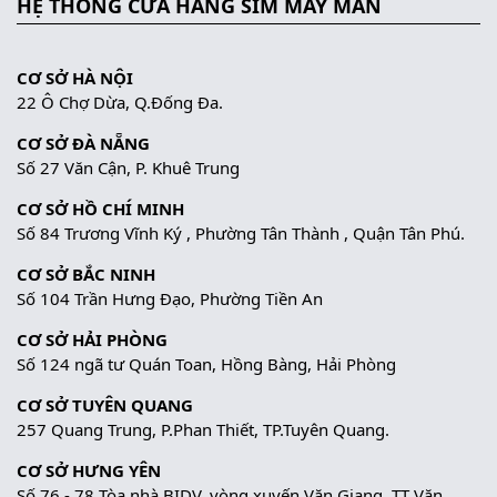
HỆ THỐNG CỬA HÀNG SIM MAY MẮN
CƠ SỞ HÀ NỘI
22 Ô Chợ Dừa, Q.Đống Đa.
CƠ SỞ ĐÀ NẴNG
Số 27 Văn Cận, P. Khuê Trung
CƠ SỞ HỒ CHÍ MINH
Số 84 Trương Vĩnh Ký , Phường Tân Thành , Quận Tân Phú.
CƠ SỞ BẮC NINH
Số 104 Trần Hưng Đạo, Phường Tiền An
CƠ SỞ HẢI PHÒNG
Số 124 ngã tư Quán Toan, Hồng Bàng, Hải Phòng
CƠ SỞ TUYÊN QUANG
257 Quang Trung, P.Phan Thiết, TP.Tuyên Quang.
CƠ SỞ HƯNG YÊN
Số 76 - 78 Tòa nhà BIDV, vòng xuyến Văn Giang, TT Văn