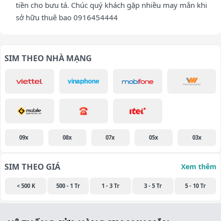
tiền cho bưu tá. Chúc quý khách gặp nhiều may mắn khi
sở hữu thuê bao 0916454444
SIM THEO NHÀ MẠNG
09x
08x
07x
05x
03x
SIM THEO GIÁ
Xem thêm
< 500 K
500 - 1 Tr
1 - 3 Tr
3 - 5 Tr
5 - 10 Tr