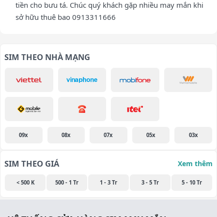
tiền cho bưu tá. Chúc quý khách gặp nhiều may mắn khi
sở hữu thuê bao 0913311666
SIM THEO NHÀ MẠNG
09x
08x
07x
05x
03x
SIM THEO GIÁ
Xem thêm
< 500 K
500 - 1 Tr
1 - 3 Tr
3 - 5 Tr
5 - 10 Tr