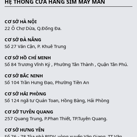
HỆ THỐNG CỬA HÀNG SIM MAY MẮN
CƠ SỞ HÀ NỘI
22 Ô Chợ Dừa, Q.Đống Đa.
CƠ SỞ ĐÀ NẴNG
Số 27 Văn Cận, P. Khuê Trung
CƠ SỞ HỒ CHÍ MINH
Số 84 Trương Vĩnh Ký , Phường Tân Thành , Quận Tân Phú.
CƠ SỞ BẮC NINH
Số 104 Trần Hưng Đạo, Phường Tiền An
CƠ SỞ HẢI PHÒNG
Số 124 ngã tư Quán Toan, Hồng Bàng, Hải Phòng
CƠ SỞ TUYÊN QUANG
257 Quang Trung, P.Phan Thiết, TP.Tuyên Quang.
CƠ SỞ HƯNG YÊN
Số 76 - 78 Tòa nhà BIDV, vòng xuyến Văn Giang, TT Văn