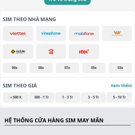
SIM THEO NHÀ MẠNG
09x
08x
07x
05x
03x
SIM THEO GIÁ
Xem thêm
< 500 K
500 - 1 Tr
1 - 3 Tr
3 - 5 Tr
5 - 10 Tr
HỆ THỐNG CỬA HÀNG SIM MAY MẮN