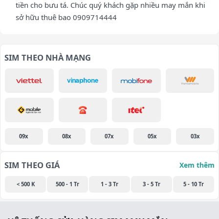
tiền cho bưu tá. Chúc quý khách gặp nhiều may mắn khi
sở hữu thuê bao 0909714444
SIM THEO NHÀ MẠNG
09x
08x
07x
05x
03x
SIM THEO GIÁ
Xem thêm
< 500 K
500 - 1 Tr
1 - 3 Tr
3 - 5 Tr
5 - 10 Tr