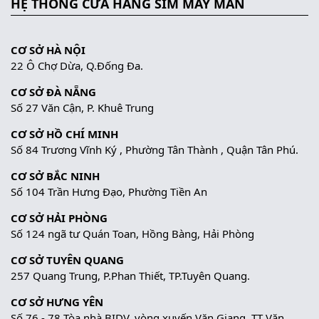
HỆ THỐNG CỬA HÀNG SIM MAY MẮN
CƠ SỞ HÀ NỘI
22 Ô Chợ Dừa, Q.Đống Đa.
CƠ SỞ ĐÀ NẴNG
Số 27 Văn Cận, P. Khuê Trung
CƠ SỞ HỒ CHÍ MINH
Số 84 Trương Vĩnh Ký , Phường Tân Thành , Quận Tân Phú.
CƠ SỞ BẮC NINH
Số 104 Trần Hưng Đạo, Phường Tiền An
CƠ SỞ HẢI PHÒNG
Số 124 ngã tư Quán Toan, Hồng Bàng, Hải Phòng
CƠ SỞ TUYÊN QUANG
257 Quang Trung, P.Phan Thiết, TP.Tuyên Quang.
CƠ SỞ HƯNG YÊN
Số 76 - 78 Tòa nhà BIDV, vòng xuyến Văn Giang, TT Văn