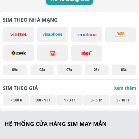
SIM THEO NHÀ MẠNG
09x
08x
07x
05x
03x
SIM THEO GIÁ
Xem thêm
< 500 K
500 - 1 Tr
1 - 3 Tr
3 - 5 Tr
5 - 10 Tr
HỆ THỐNG CỬA HÀNG SIM MAY MẮN