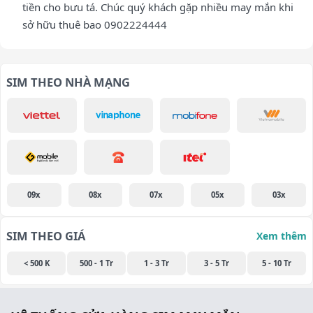
tiền cho bưu tá. Chúc quý khách gặp nhiều may mắn khi
sở hữu thuê bao 0902224444
SIM THEO NHÀ MẠNG
09x
08x
07x
05x
03x
SIM THEO GIÁ
Xem thêm
< 500 K
500 - 1 Tr
1 - 3 Tr
3 - 5 Tr
5 - 10 Tr