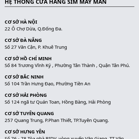
HỆ THỐNG CỬA HÀNG SIM MAY MẮN
CƠ SỞ HÀ NỘI
22 Ô Chợ Dừa, Q.Đống Đa.
CƠ SỞ ĐÀ NẴNG
Số 27 Văn Cận, P. Khuê Trung
CƠ SỞ HỒ CHÍ MINH
Số 84 Trương Vĩnh Ký , Phường Tân Thành , Quận Tân Phú.
CƠ SỞ BẮC NINH
Số 104 Trần Hưng Đạo, Phường Tiền An
CƠ SỞ HẢI PHÒNG
Số 124 ngã tư Quán Toan, Hồng Bàng, Hải Phòng
CƠ SỞ TUYÊN QUANG
257 Quang Trung, P.Phan Thiết, TP.Tuyên Quang.
CƠ SỞ HƯNG YÊN
Số 76 - 78 Tòa nhà BIDV, vòng xuyến Văn Giang, TT Văn