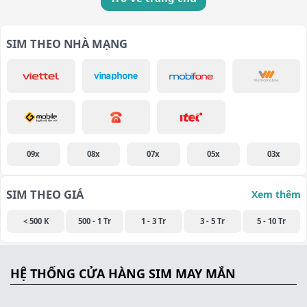
SIM THEO NHÀ MẠNG
09x
08x
07x
05x
03x
SIM THEO GIÁ
Xem thêm
< 500 K
500 - 1 Tr
1 - 3 Tr
3 - 5 Tr
5 - 10 Tr
HỆ THỐNG CỬA HÀNG SIM MAY MẮN