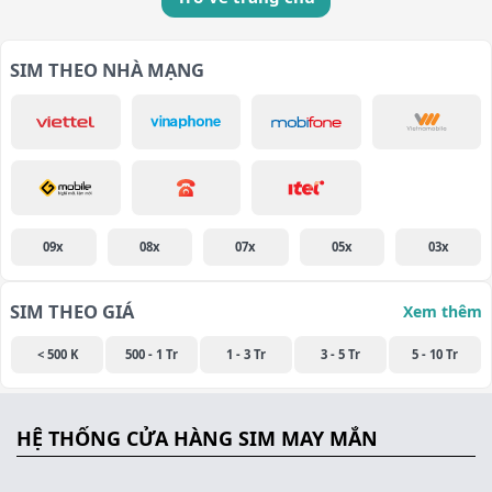
SIM THEO NHÀ MẠNG
09x
08x
07x
05x
03x
SIM THEO GIÁ
Xem thêm
< 500 K
500 - 1 Tr
1 - 3 Tr
3 - 5 Tr
5 - 10 Tr
HỆ THỐNG CỬA HÀNG SIM MAY MẮN