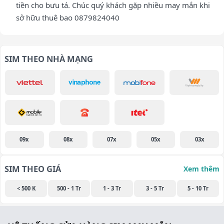
tiền cho bưu tá. Chúc quý khách gặp nhiều may mắn khi
sở hữu thuê bao 0879824040
SIM THEO NHÀ MẠNG
09x
08x
07x
05x
03x
SIM THEO GIÁ
Xem thêm
< 500 K
500 - 1 Tr
1 - 3 Tr
3 - 5 Tr
5 - 10 Tr