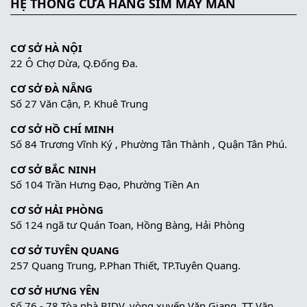
HỆ THỐNG CỬA HÀNG SIM MAY MẮN
CƠ SỞ HÀ NỘI
22 Ô Chợ Dừa, Q.Đống Đa.
CƠ SỞ ĐÀ NẴNG
Số 27 Văn Cận, P. Khuê Trung
CƠ SỞ HỒ CHÍ MINH
Số 84 Trương Vĩnh Ký , Phường Tân Thành , Quận Tân Phú.
CƠ SỞ BẮC NINH
Số 104 Trần Hưng Đạo, Phường Tiền An
CƠ SỞ HẢI PHÒNG
Số 124 ngã tư Quán Toan, Hồng Bàng, Hải Phòng
CƠ SỞ TUYÊN QUANG
257 Quang Trung, P.Phan Thiết, TP.Tuyên Quang.
CƠ SỞ HƯNG YÊN
Số 76 - 78 Tòa nhà BIDV, vòng xuyến Văn Giang, TT Văn