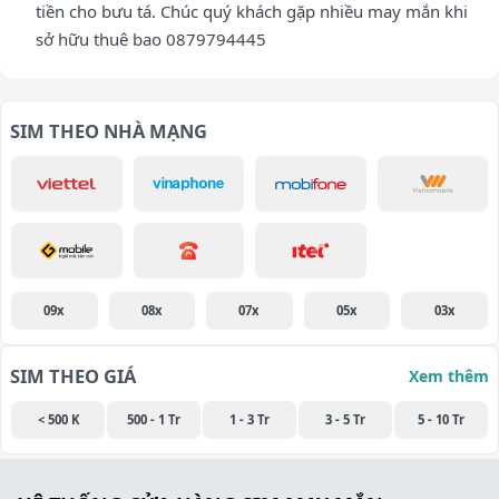
tiền cho bưu tá. Chúc quý khách gặp nhiều may mắn khi
sở hữu thuê bao 0879794445
SIM THEO NHÀ MẠNG
09x
08x
07x
05x
03x
SIM THEO GIÁ
Xem thêm
< 500 K
500 - 1 Tr
1 - 3 Tr
3 - 5 Tr
5 - 10 Tr