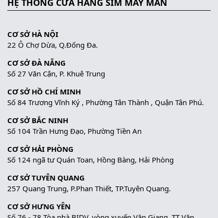
HỆ THỐNG CỬA HÀNG SIM MAY MẮN
CƠ SỞ HÀ NỘI
22 Ô Chợ Dừa, Q.Đống Đa.
CƠ SỞ ĐÀ NẴNG
Số 27 Văn Cận, P. Khuê Trung
CƠ SỞ HỒ CHÍ MINH
Số 84 Trương Vĩnh Ký , Phường Tân Thành , Quận Tân Phú.
CƠ SỞ BẮC NINH
Số 104 Trần Hưng Đạo, Phường Tiền An
CƠ SỞ HẢI PHÒNG
Số 124 ngã tư Quán Toan, Hồng Bàng, Hải Phòng
CƠ SỞ TUYÊN QUANG
257 Quang Trung, P.Phan Thiết, TP.Tuyên Quang.
CƠ SỞ HƯNG YÊN
Số 76 - 78 Tòa nhà BIDV, vòng xuyến Văn Giang, TT Văn