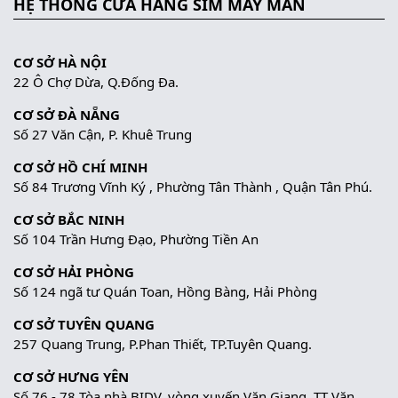
HỆ THỐNG CỬA HÀNG SIM MAY MẮN
CƠ SỞ HÀ NỘI
22 Ô Chợ Dừa, Q.Đống Đa.
CƠ SỞ ĐÀ NẴNG
Số 27 Văn Cận, P. Khuê Trung
CƠ SỞ HỒ CHÍ MINH
Số 84 Trương Vĩnh Ký , Phường Tân Thành , Quận Tân Phú.
CƠ SỞ BẮC NINH
Số 104 Trần Hưng Đạo, Phường Tiền An
CƠ SỞ HẢI PHÒNG
Số 124 ngã tư Quán Toan, Hồng Bàng, Hải Phòng
CƠ SỞ TUYÊN QUANG
257 Quang Trung, P.Phan Thiết, TP.Tuyên Quang.
CƠ SỞ HƯNG YÊN
Số 76 - 78 Tòa nhà BIDV, vòng xuyến Văn Giang, TT Văn