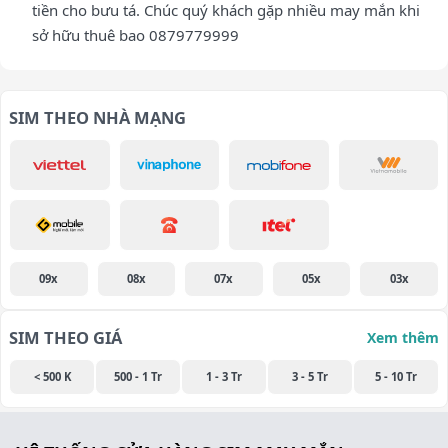
tiền cho bưu tá. Chúc quý khách gặp nhiều may mắn khi
sở hữu thuê bao 0879779999
SIM THEO NHÀ MẠNG
09x
08x
07x
05x
03x
SIM THEO GIÁ
Xem thêm
< 500 K
500 - 1 Tr
1 - 3 Tr
3 - 5 Tr
5 - 10 Tr