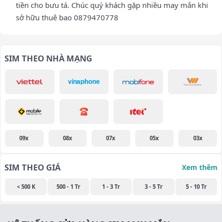
tiền cho bưu tá. Chúc quý khách gặp nhiều may mắn khi
sở hữu thuê bao 0879470778
SIM THEO NHÀ MẠNG
09x
08x
07x
05x
03x
SIM THEO GIÁ
Xem thêm
< 500 K
500 - 1 Tr
1 - 3 Tr
3 - 5 Tr
5 - 10 Tr