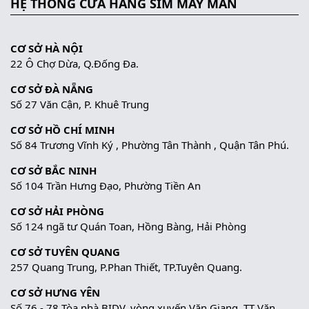
HỆ THỐNG CỬA HÀNG SIM MAY MẮN
CƠ SỞ HÀ NỘI
22 Ô Chợ Dừa, Q.Đống Đa.
CƠ SỞ ĐÀ NẴNG
Số 27 Văn Cận, P. Khuê Trung
CƠ SỞ HỒ CHÍ MINH
Số 84 Trương Vĩnh Ký , Phường Tân Thành , Quận Tân Phú.
CƠ SỞ BẮC NINH
Số 104 Trần Hưng Đạo, Phường Tiền An
CƠ SỞ HẢI PHÒNG
Số 124 ngã tư Quán Toan, Hồng Bàng, Hải Phòng
CƠ SỞ TUYÊN QUANG
257 Quang Trung, P.Phan Thiết, TP.Tuyên Quang.
CƠ SỞ HƯNG YÊN
Số 76 - 78 Tòa nhà BIDV, vòng xuyến Văn Giang, TT Văn