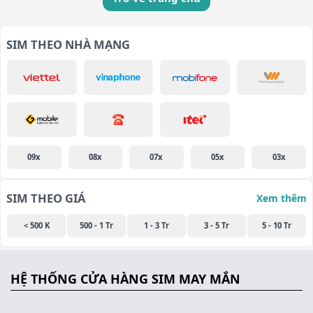
SIM THEO NHÀ MẠNG
09x
08x
07x
05x
03x
SIM THEO GIÁ
Xem thêm
< 500 K
500 - 1 Tr
1 - 3 Tr
3 - 5 Tr
5 - 10 Tr
HỆ THỐNG CỬA HÀNG SIM MAY MẮN