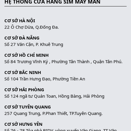
HỆ THỐNG CỬA HÀNG SIM MAY MẮN
CƠ SỞ HÀ NỘI
22 Ô Chợ Dừa, Q.Đống Đa.
CƠ SỞ ĐÀ NẴNG
Số 27 Văn Cận, P. Khuê Trung
CƠ SỞ HỒ CHÍ MINH
Số 84 Trương Vĩnh Ký , Phường Tân Thành , Quận Tân Phú.
CƠ SỞ BẮC NINH
Số 104 Trần Hưng Đạo, Phường Tiền An
CƠ SỞ HẢI PHÒNG
Số 124 ngã tư Quán Toan, Hồng Bàng, Hải Phòng
CƠ SỞ TUYÊN QUANG
257 Quang Trung, P.Phan Thiết, TP.Tuyên Quang.
CƠ SỞ HƯNG YÊN
Số 76 - 78 Tòa nhà BIDV, vòng xuyến Văn Giang, TT Văn