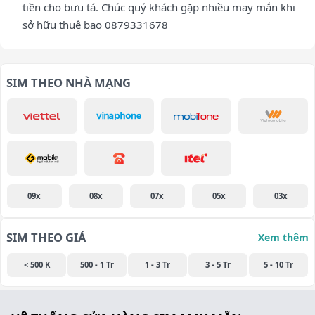
tiền cho bưu tá. Chúc quý khách gặp nhiều may mắn khi
sở hữu thuê bao 0879331678
SIM THEO NHÀ MẠNG
09x
08x
07x
05x
03x
SIM THEO GIÁ
Xem thêm
< 500 K
500 - 1 Tr
1 - 3 Tr
3 - 5 Tr
5 - 10 Tr