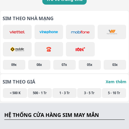
SIM THEO NHÀ MẠNG
09x
08x
07x
05x
03x
SIM THEO GIÁ
Xem thêm
< 500 K
500 - 1 Tr
1 - 3 Tr
3 - 5 Tr
5 - 10 Tr
HỆ THỐNG CỬA HÀNG SIM MAY MẮN