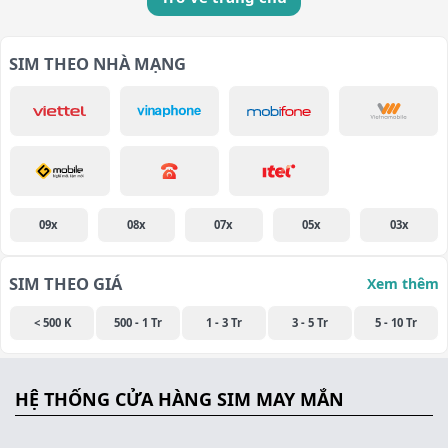
SIM THEO NHÀ MẠNG
09x
08x
07x
05x
03x
SIM THEO GIÁ
Xem thêm
< 500 K
500 - 1 Tr
1 - 3 Tr
3 - 5 Tr
5 - 10 Tr
HỆ THỐNG CỬA HÀNG SIM MAY MẮN