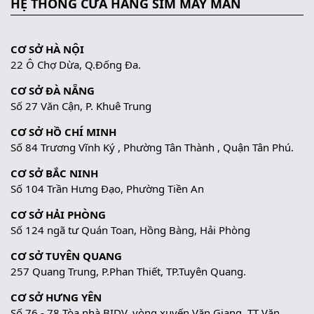
HỆ THỐNG CỬA HÀNG SIM MAY MẮN
CƠ SỞ HÀ NỘI
22 Ô Chợ Dừa, Q.Đống Đa.
CƠ SỞ ĐÀ NẴNG
Số 27 Văn Cận, P. Khuê Trung
CƠ SỞ HỒ CHÍ MINH
Số 84 Trương Vĩnh Ký , Phường Tân Thành , Quận Tân Phú.
CƠ SỞ BẮC NINH
Số 104 Trần Hưng Đạo, Phường Tiền An
CƠ SỞ HẢI PHÒNG
Số 124 ngã tư Quán Toan, Hồng Bàng, Hải Phòng
CƠ SỞ TUYÊN QUANG
257 Quang Trung, P.Phan Thiết, TP.Tuyên Quang.
CƠ SỞ HƯNG YÊN
Số 76 - 78 Tòa nhà BIDV, vòng xuyến Văn Giang, TT Văn