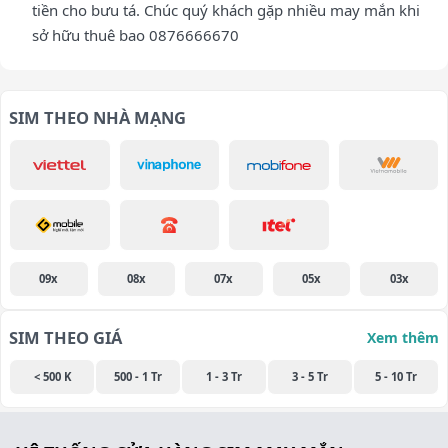
tiền cho bưu tá. Chúc quý khách gặp nhiều may mắn khi
sở hữu thuê bao 0876666670
SIM THEO NHÀ MẠNG
09x
08x
07x
05x
03x
SIM THEO GIÁ
Xem thêm
< 500 K
500 - 1 Tr
1 - 3 Tr
3 - 5 Tr
5 - 10 Tr