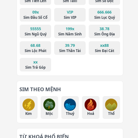
Sim Tiến Lên
Sim Taxi
Sim Số Độc
09x
VIP
666.666
Sim Đầu Số Cổ
Sim VIP
Sim Lục Quý
55555
199x
38.78
Sim Ngũ Quý
Sim Năm Sinh
Sim Ông Địa
68.68
39.79
xx88
Sim Lộc Phát
Sim Thần Tài
Sim Đại Cát
xx
Sim Trả Góp
SIM THEO MỆNH
Kim
Mộc
Thuỷ
Hoả
Thổ
TỪ KHOÁ PHỔ BIẾN