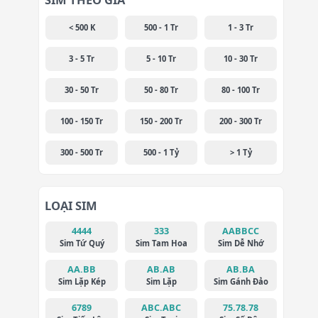
< 500 K
500 - 1 Tr
1 - 3 Tr
3 - 5 Tr
5 - 10 Tr
10 - 30 Tr
30 - 50 Tr
50 - 80 Tr
80 - 100 Tr
100 - 150 Tr
150 - 200 Tr
200 - 300 Tr
300 - 500 Tr
500 - 1 Tỷ
> 1 Tỷ
LOẠI SIM
4444
333
AABBCC
Sim Tứ Quý
Sim Tam Hoa
Sim Dễ Nhớ
AA.BB
AB.AB
AB.BA
Sim Lặp Kép
Sim Lặp
Sim Gánh Đảo
6789
ABC.ABC
75.78.78