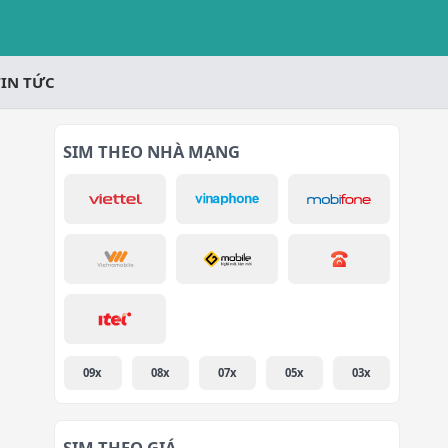
TIN TỨC
SIM THEO NHÀ MẠNG
09x
08x
07x
05x
03x
SIM THEO GIÁ