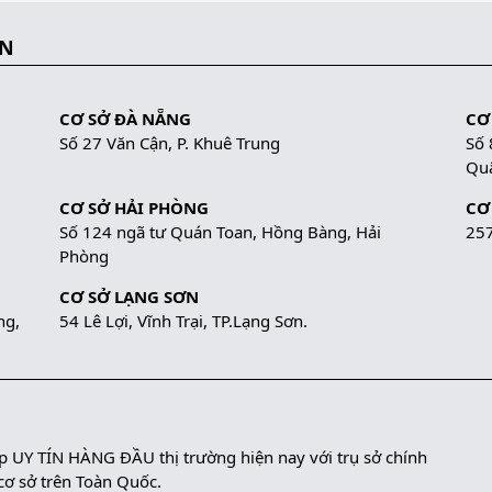
ẮN
CƠ SỞ ĐÀ NẴNG
CƠ
Số 27 Văn Cận, P. Khuê Trung
Số 
Quậ
CƠ SỞ HẢI PHÒNG
CƠ
Số 124 ngã tư Quán Toan, Hồng Bàng, Hải
257
Phòng
CƠ SỞ LẠNG SƠN
ng,
54 Lê Lợi, Vĩnh Trại, TP.Lạng Sơn.
UY TÍN HÀNG ĐẦU thị trường hiện nay với trụ sở chính
 cơ sở trên Toàn Quốc.