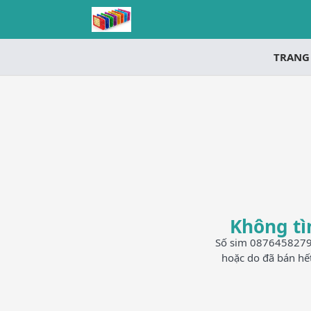
TRANG
Không tì
Số sim 0876458279 h
hoặc do đã bán hế