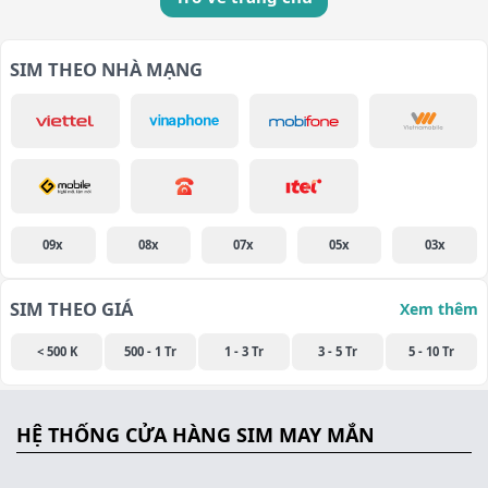
SIM THEO NHÀ MẠNG
09x
08x
07x
05x
03x
SIM THEO GIÁ
Xem thêm
< 500 K
500 - 1 Tr
1 - 3 Tr
3 - 5 Tr
5 - 10 Tr
HỆ THỐNG CỬA HÀNG SIM MAY MẮN