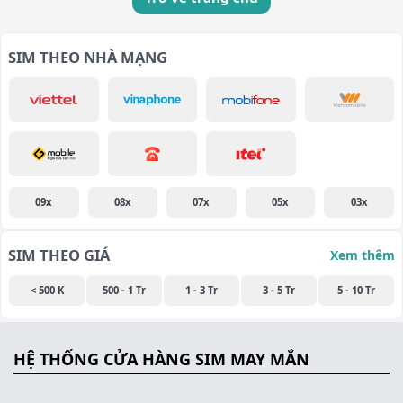
SIM THEO NHÀ MẠNG
09x
08x
07x
05x
03x
SIM THEO GIÁ
Xem thêm
< 500 K
500 - 1 Tr
1 - 3 Tr
3 - 5 Tr
5 - 10 Tr
HỆ THỐNG CỬA HÀNG SIM MAY MẮN