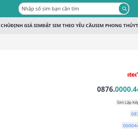
 CHỦ
ĐỊNH GIÁ SIM
ĐẶT SIM THEO YÊU CẦU
SIM PHONG THỦY
0876.
0000.4
Sim Lặp Ké
08
00004