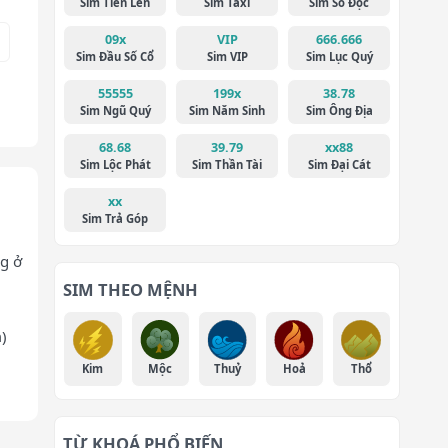
Sim Tiến Lên
Sim Taxi
Sim Số Độc
09x
VIP
666.666
Sim Đầu Số Cổ
Sim VIP
Sim Lục Quý
55555
199x
38.78
Sim Ngũ Quý
Sim Năm Sinh
Sim Ông Địa
68.68
39.79
xx88
Sim Lộc Phát
Sim Thần Tài
Sim Đại Cát
xx
Sim Trả Góp
g ở
SIM THEO MỆNH
)
Kim
Mộc
Thuỷ
Hoả
Thổ
TỪ KHOÁ PHỔ BIẾN