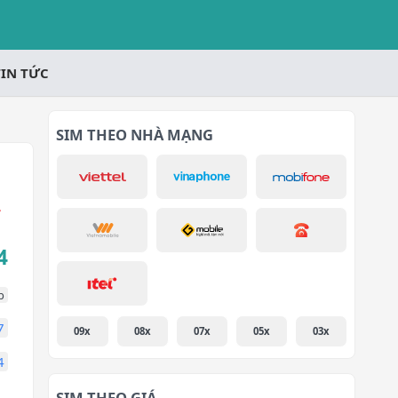
TIN TỨC
SIM THEO NHÀ MẠNG
4
p
7
09x
08x
07x
05x
03x
4
SIM THEO GIÁ