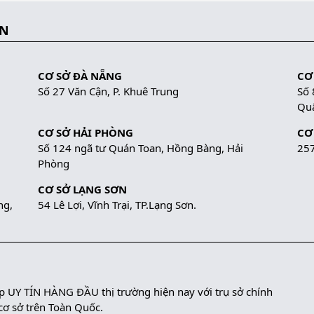
ẮN
CƠ SỞ ĐÀ NẴNG
CƠ
Số 27 Văn Cận, P. Khuê Trung
Số 
Quậ
CƠ SỞ HẢI PHÒNG
CƠ
Số 124 ngã tư Quán Toan, Hồng Bàng, Hải
257
Phòng
CƠ SỞ LẠNG SƠN
ng,
54 Lê Lợi, Vĩnh Trại, TP.Lạng Sơn.
UY TÍN HÀNG ĐẦU thị trường hiện nay với trụ sở chính
 cơ sở trên Toàn Quốc.