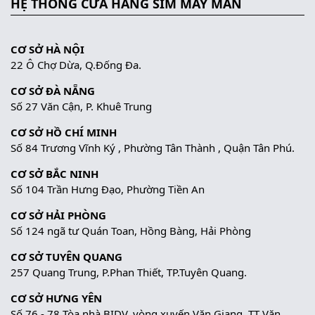
HỆ THỐNG CỬA HÀNG SIM MAY MẮN
CƠ SỞ HÀ NỘI
22 Ô Chợ Dừa, Q.Đống Đa.
CƠ SỞ ĐÀ NẴNG
Số 27 Văn Cận, P. Khuê Trung
CƠ SỞ HỒ CHÍ MINH
Số 84 Trương Vĩnh Ký , Phường Tân Thành , Quận Tân Phú.
CƠ SỞ BẮC NINH
Số 104 Trần Hưng Đạo, Phường Tiền An
CƠ SỞ HẢI PHÒNG
Số 124 ngã tư Quán Toan, Hồng Bàng, Hải Phòng
CƠ SỞ TUYÊN QUANG
257 Quang Trung, P.Phan Thiết, TP.Tuyên Quang.
CƠ SỞ HƯNG YÊN
Số 76 - 78 Tòa nhà BIDV, vòng xuyến Văn Giang, TT Văn