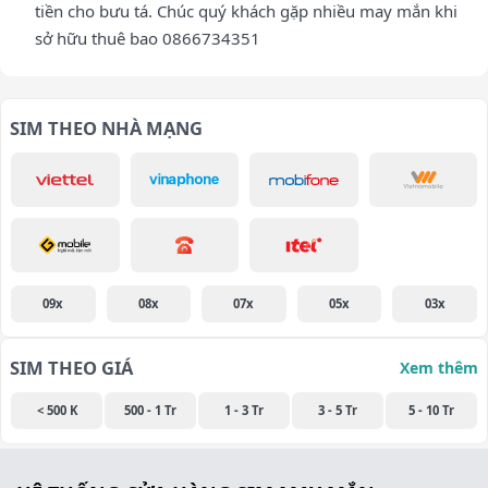
tiền cho bưu tá. Chúc quý khách gặp nhiều may mắn khi
sở hữu thuê bao 0866734351
SIM THEO NHÀ MẠNG
09x
08x
07x
05x
03x
SIM THEO GIÁ
Xem thêm
< 500 K
500 - 1 Tr
1 - 3 Tr
3 - 5 Tr
5 - 10 Tr