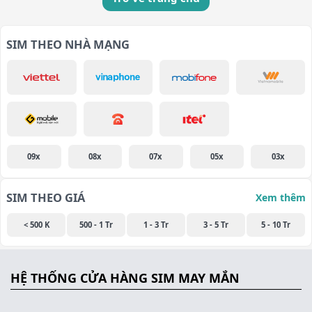
SIM THEO NHÀ MẠNG
09x
08x
07x
05x
03x
SIM THEO GIÁ
Xem thêm
< 500 K
500 - 1 Tr
1 - 3 Tr
3 - 5 Tr
5 - 10 Tr
HỆ THỐNG CỬA HÀNG SIM MAY MẮN