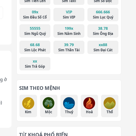
Sim Tiến Lên
Sim Taxi
Sim Số Độc
09x
VIP
666.666
Sim Đầu Số Cổ
Sim VIP
Sim Lục Quý
55555
199x
38.78
Sim Ngũ Quý
Sim Năm Sinh
Sim Ông Địa
68.68
39.79
xx88
Sim Lộc Phát
Sim Thần Tài
Sim Đại Cát
xx
Sim Trả Góp
g ở
SIM THEO MỆNH
)
Kim
Mộc
Thuỷ
Hoả
Thổ
TỪ KHOÁ PHỔ BIẾN