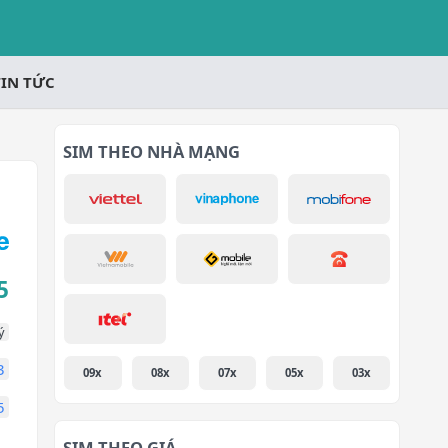
TIN TỨC
SIM THEO NHÀ MẠNG
5
ý
3
09x
08x
07x
05x
03x
5
SIM THEO GIÁ