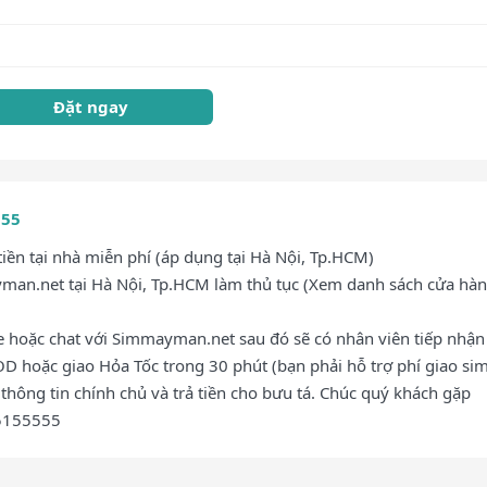
Đặt ngay
555
ền tại nhà miễn phí (áp dụng tại Hà Nội, Tp.HCM)
an.net tại Hà Nội, Tp.HCM làm thủ tục (Xem danh sách cửa hàn
ne hoặc chat với Simmayman.net sau đó sẽ có nhân viên tiếp nhận
OD hoặc giao Hỏa Tốc trong 30 phút (bạn phải hỗ trợ phí giao sim
thông tin chính chủ và trả tiền cho bưu tá. Chúc quý khách gặp
35155555