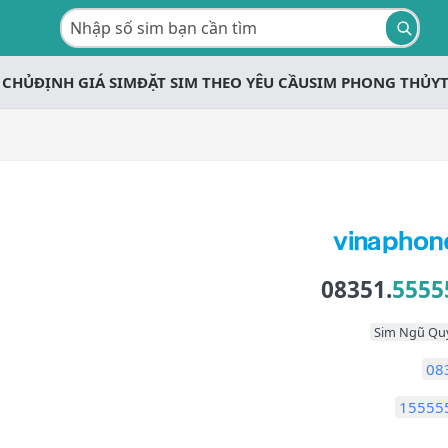
 CHỦ
ĐỊNH GIÁ SIM
ĐẶT SIM THEO YÊU CẦU
SIM PHONG THỦY
08351.
5555
Sim Ngũ Qu
08
15555