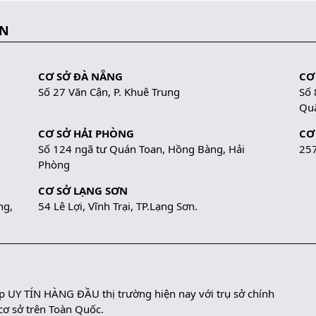
ẮN
CƠ SỞ ĐÀ NẴNG
CƠ
Số 27 Văn Cận, P. Khuê Trung
Số 
Quậ
CƠ SỞ HẢI PHÒNG
CƠ
Số 124 ngã tư Quán Toan, Hồng Bàng, Hải
257
Phòng
CƠ SỞ LẠNG SƠN
ng,
54 Lê Lợi, Vĩnh Trại, TP.Lạng Sơn.
UY TÍN HÀNG ĐẦU thị trường hiện nay với trụ sở chính
 cơ sở trên Toàn Quốc.