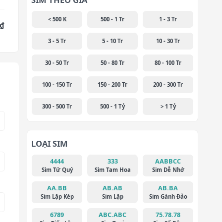
< 500 K
500 - 1 Tr
1 - 3 Tr
 ₫
3 - 5 Tr
5 - 10 Tr
10 - 30 Tr
30 - 50 Tr
50 - 80 Tr
80 - 100 Tr
100 - 150 Tr
150 - 200 Tr
200 - 300 Tr
300 - 500 Tr
500 - 1 Tỷ
> 1 Tỷ
LOẠI SIM
4444
333
AABBCC
Sim Tứ Quý
Sim Tam Hoa
Sim Dễ Nhớ
AA.BB
AB.AB
AB.BA
Sim Lặp Kép
Sim Lặp
Sim Gánh Đảo
6789
ABC.ABC
75.78.78