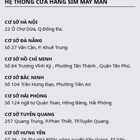
HỆ THỐNG CỬA HÀNG SIM MAY MẮN
CƠ SỞ HÀ NỘI
22 Ô Chợ Dừa, Q.Đống Đa.
CƠ SỞ ĐÀ NẴNG
Số 27 Văn Cận, P. Khuê Trung
CƠ SỞ HỒ CHÍ MINH
Số 84 Trương Vĩnh Ký , Phường Tân Thành , Quận Tân Phú.
CƠ SỞ BẮC NINH
Số 104 Trần Hưng Đạo, Phường Tiền An
CƠ SỞ HẢI PHÒNG
Số 124 ngã tư Quán Toan, Hồng Bàng, Hải Phòng
CƠ SỞ TUYÊN QUANG
257 Quang Trung, P.Phan Thiết, TP.Tuyên Quang.
CƠ SỞ HƯNG YÊN
Số 76 - 78 Tòa nhà BIDV, vòng xuyến Văn Giang, TT Văn