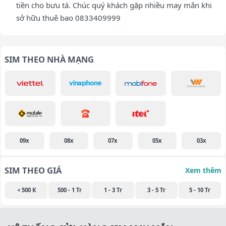
tiền cho bưu tá. Chúc quý khách gặp nhiều may mắn khi
sở hữu thuê bao 0833409999
SIM THEO NHÀ MẠNG
09x
08x
07x
05x
03x
SIM THEO GIÁ
Xem thêm
< 500 K
500 - 1 Tr
1 - 3 Tr
3 - 5 Tr
5 - 10 Tr