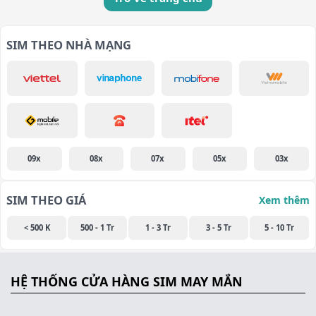
SIM THEO NHÀ MẠNG
09x
08x
07x
05x
03x
SIM THEO GIÁ
Xem thêm
< 500 K
500 - 1 Tr
1 - 3 Tr
3 - 5 Tr
5 - 10 Tr
HỆ THỐNG CỬA HÀNG SIM MAY MẮN