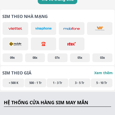
SIM THEO NHÀ MẠNG
09x
08x
07x
05x
03x
SIM THEO GIÁ
Xem thêm
< 500 K
500 - 1 Tr
1 - 3 Tr
3 - 5 Tr
5 - 10 Tr
HỆ THỐNG CỬA HÀNG SIM MAY MẮN