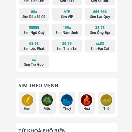
Sim Tiến Lên
Sim Taxi
Sim Số Độc
09x
VIP
666.666
Sim Đầu Số Cổ
Sim VIP
Sim Lục Quý
55555
199x
38.78
Sim Ngũ Quý
Sim Năm Sinh
Sim Ông Địa
68.68
39.79
xx88
Sim Lộc Phát
Sim Thần Tài
Sim Đại Cát
xx
Sim Trả Góp
SIM THEO MỆNH
Kim
Mộc
Thuỷ
Hoả
Thổ
TỪ KHOÁ PHỔ BIẾN