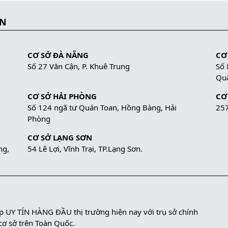
ẮN
CƠ SỞ ĐÀ NẴNG
CƠ
Số 27 Văn Cận, P. Khuê Trung
Số 
Quậ
CƠ SỞ HẢI PHÒNG
CƠ
Số 124 ngã tư Quán Toan, Hồng Bàng, Hải
257
Phòng
CƠ SỞ LẠNG SƠN
ng,
54 Lê Lợi, Vĩnh Trại, TP.Lạng Sơn.
UY TÍN HÀNG ĐẦU thị trường hiện nay với trụ sở chính
 cơ sở trên Toàn Quốc.