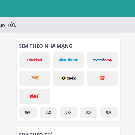
TIN TỨC
SIM THEO NHÀ MẠNG
09x
08x
07x
05x
03x
SIM THEO GIÁ