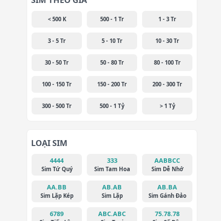
< 500 K
500 - 1 Tr
1 - 3 Tr
3 - 5 Tr
5 - 10 Tr
10 - 30 Tr
30 - 50 Tr
50 - 80 Tr
80 - 100 Tr
100 - 150 Tr
150 - 200 Tr
200 - 300 Tr
300 - 500 Tr
500 - 1 Tỷ
> 1 Tỷ
LOẠI SIM
4444
333
AABBCC
Sim Tứ Quý
Sim Tam Hoa
Sim Dễ Nhớ
AA.BB
AB.AB
AB.BA
Sim Lặp Kép
Sim Lặp
Sim Gánh Đảo
6789
ABC.ABC
75.78.78