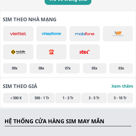
SIM THEO NHÀ MẠNG
09x
08x
07x
05x
03x
SIM THEO GIÁ
Xem thêm
< 500 K
500 - 1 Tr
1 - 3 Tr
3 - 5 Tr
5 - 10 Tr
HỆ THỐNG CỬA HÀNG SIM MAY MẮN