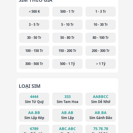
< 500 K
500 - 1 Tr
1 - 3 Tr
3 - 5 Tr
5 - 10 Tr
10 - 30 Tr
30 - 50 Tr
50 - 80 Tr
80 - 100 Tr
100 - 150 Tr
150 - 200 Tr
200 - 300 Tr
300 - 500 Tr
500 - 1 Tỷ
> 1 Tỷ
LOẠI SIM
4444
333
AABBCC
Sim Tứ Quý
Sim Tam Hoa
Sim Dễ Nhớ
AA.BB
AB.AB
AB.BA
Sim Lặp Kép
Sim Lặp
Sim Gánh Đảo
6789
ABC.ABC
75.78.78