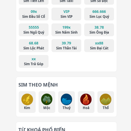
Sim Tiến Lên
Sim Taxi
Sim Số Độc
09x
VIP
666.666
Sim Đầu Số Cổ
Sim VIP
Sim Lục Quý
55555
199x
38.78
Sim Ngũ Quý
Sim Năm Sinh
Sim Ông Địa
68.68
39.79
xx88
Sim Lộc Phát
Sim Thần Tài
Sim Đại Cát
xx
Sim Trả Góp
SIM THEO MỆNH
Kim
Mộc
Thuỷ
Hoả
Thổ
TỪ KHOÁ PHỔ BIẾN