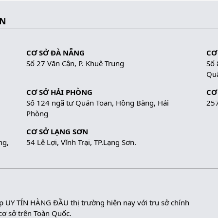
ẮN
CƠ SỞ ĐÀ NẴNG
CƠ
Số 27 Văn Cận, P. Khuê Trung
Số 
Quậ
CƠ SỞ HẢI PHÒNG
CƠ
Số 124 ngã tư Quán Toan, Hồng Bàng, Hải
257
Phòng
CƠ SỞ LẠNG SƠN
ng,
54 Lê Lợi, Vĩnh Trại, TP.Lạng Sơn.
UY TÍN HÀNG ĐẦU thị trường hiện nay với trụ sở chính
 cơ sở trên Toàn Quốc.