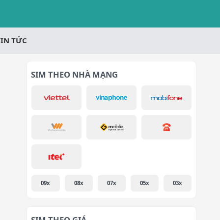
TIN TỨC
SIM THEO NHÀ MẠNG
09x
08x
07x
05x
03x
SIM THEO GIÁ