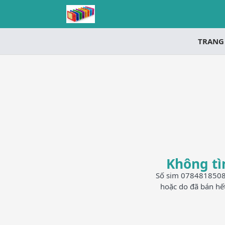
TRANG
Không tì
Số sim 0784818508 h
hoặc do đã bán hế