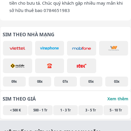
tiền cho bưu tá. Chúc quý khách gặp nhiều may mắn khi
sở hữu thuê bao 0784651983
SIM THEO NHÀ MẠNG
09x
08x
07x
05x
03x
SIM THEO GIÁ
Xem thêm
< 500 K
500 - 1 Tr
1 - 3 Tr
3 - 5 Tr
5 - 10 Tr