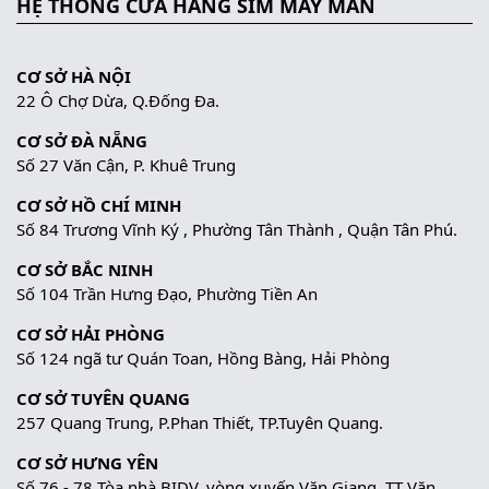
HỆ THỐNG CỬA HÀNG SIM MAY MẮN
CƠ SỞ HÀ NỘI
22 Ô Chợ Dừa, Q.Đống Đa.
CƠ SỞ ĐÀ NẴNG
Số 27 Văn Cận, P. Khuê Trung
CƠ SỞ HỒ CHÍ MINH
Số 84 Trương Vĩnh Ký , Phường Tân Thành , Quận Tân Phú.
CƠ SỞ BẮC NINH
Số 104 Trần Hưng Đạo, Phường Tiền An
CƠ SỞ HẢI PHÒNG
Số 124 ngã tư Quán Toan, Hồng Bàng, Hải Phòng
CƠ SỞ TUYÊN QUANG
257 Quang Trung, P.Phan Thiết, TP.Tuyên Quang.
CƠ SỞ HƯNG YÊN
Số 76 - 78 Tòa nhà BIDV, vòng xuyến Văn Giang, TT Văn