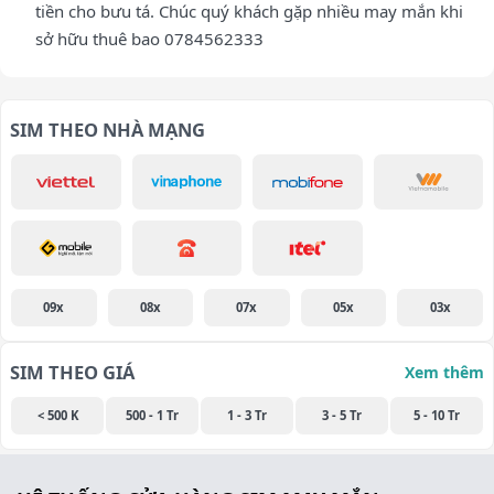
tiền cho bưu tá. Chúc quý khách gặp nhiều may mắn khi
sở hữu thuê bao 0784562333
SIM THEO NHÀ MẠNG
09x
08x
07x
05x
03x
SIM THEO GIÁ
Xem thêm
< 500 K
500 - 1 Tr
1 - 3 Tr
3 - 5 Tr
5 - 10 Tr