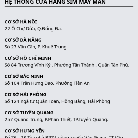
HỆ THỐNG CỬA HÀNG SIM MAY MẮN
CƠ SỞ HÀ NỘI
22 Ô Chợ Dừa, Q.Đống Đa.
CƠ SỞ ĐÀ NẴNG
Số 27 Văn Cận, P. Khuê Trung
CƠ SỞ HỒ CHÍ MINH
Số 84 Trương Vĩnh Ký , Phường Tân Thành , Quận Tân Phú.
CƠ SỞ BẮC NINH
Số 104 Trần Hưng Đạo, Phường Tiền An
CƠ SỞ HẢI PHÒNG
Số 124 ngã tư Quán Toan, Hồng Bàng, Hải Phòng
CƠ SỞ TUYÊN QUANG
257 Quang Trung, P.Phan Thiết, TP.Tuyên Quang.
CƠ SỞ HƯNG YÊN
Số 76 - 78 Tòa nhà BIDV, vòng xuyến Văn Giang, TT Văn