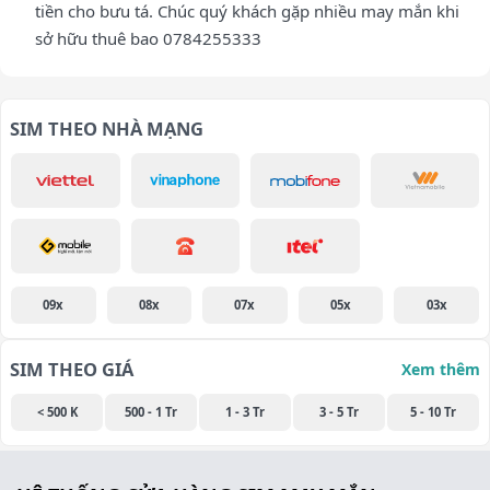
tiền cho bưu tá. Chúc quý khách gặp nhiều may mắn khi
sở hữu thuê bao 0784255333
SIM THEO NHÀ MẠNG
09x
08x
07x
05x
03x
SIM THEO GIÁ
Xem thêm
< 500 K
500 - 1 Tr
1 - 3 Tr
3 - 5 Tr
5 - 10 Tr