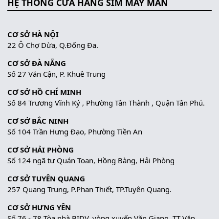
HỆ THỐNG CỬA HÀNG SIM MAY MẮN
CƠ SỞ HÀ NỘI
22 Ô Chợ Dừa, Q.Đống Đa.
CƠ SỞ ĐÀ NẴNG
Số 27 Văn Cận, P. Khuê Trung
CƠ SỞ HỒ CHÍ MINH
Số 84 Trương Vĩnh Ký , Phường Tân Thành , Quận Tân Phú.
CƠ SỞ BẮC NINH
Số 104 Trần Hưng Đạo, Phường Tiền An
CƠ SỞ HẢI PHÒNG
Số 124 ngã tư Quán Toan, Hồng Bàng, Hải Phòng
CƠ SỞ TUYÊN QUANG
257 Quang Trung, P.Phan Thiết, TP.Tuyên Quang.
CƠ SỞ HƯNG YÊN
Số 76 - 78 Tòa nhà BIDV, vòng xuyến Văn Giang, TT Văn