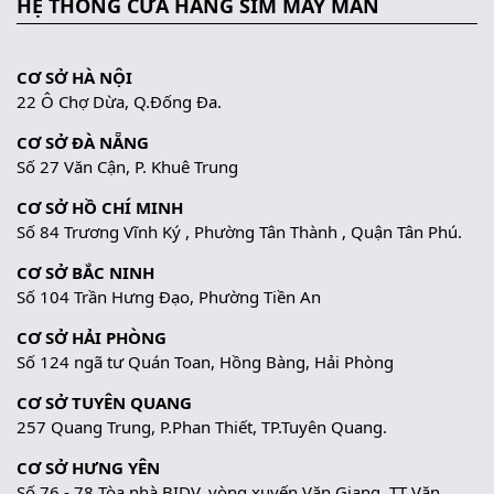
HỆ THỐNG CỬA HÀNG SIM MAY MẮN
CƠ SỞ HÀ NỘI
22 Ô Chợ Dừa, Q.Đống Đa.
CƠ SỞ ĐÀ NẴNG
Số 27 Văn Cận, P. Khuê Trung
CƠ SỞ HỒ CHÍ MINH
Số 84 Trương Vĩnh Ký , Phường Tân Thành , Quận Tân Phú.
CƠ SỞ BẮC NINH
Số 104 Trần Hưng Đạo, Phường Tiền An
CƠ SỞ HẢI PHÒNG
Số 124 ngã tư Quán Toan, Hồng Bàng, Hải Phòng
CƠ SỞ TUYÊN QUANG
257 Quang Trung, P.Phan Thiết, TP.Tuyên Quang.
CƠ SỞ HƯNG YÊN
Số 76 - 78 Tòa nhà BIDV, vòng xuyến Văn Giang, TT Văn