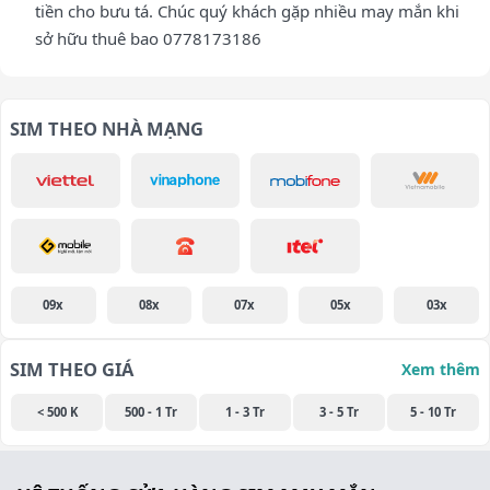
tiền cho bưu tá. Chúc quý khách gặp nhiều may mắn khi
sở hữu thuê bao 0778173186
SIM THEO NHÀ MẠNG
09x
08x
07x
05x
03x
SIM THEO GIÁ
Xem thêm
< 500 K
500 - 1 Tr
1 - 3 Tr
3 - 5 Tr
5 - 10 Tr