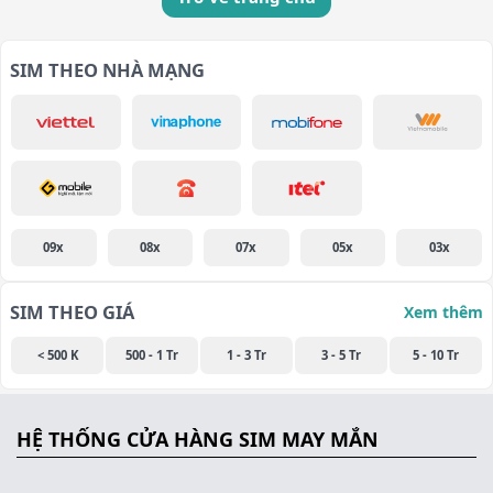
SIM THEO NHÀ MẠNG
09x
08x
07x
05x
03x
SIM THEO GIÁ
Xem thêm
< 500 K
500 - 1 Tr
1 - 3 Tr
3 - 5 Tr
5 - 10 Tr
HỆ THỐNG CỬA HÀNG SIM MAY MẮN