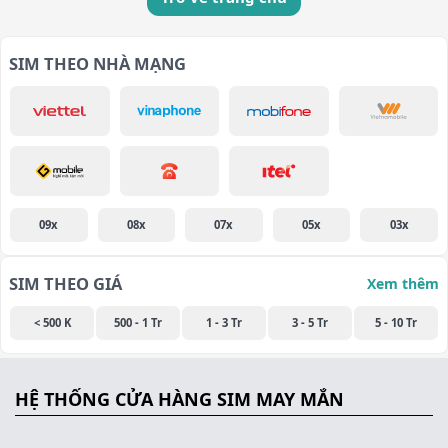
SIM THEO NHÀ MẠNG
09x
08x
07x
05x
03x
SIM THEO GIÁ
Xem thêm
< 500 K
500 - 1 Tr
1 - 3 Tr
3 - 5 Tr
5 - 10 Tr
HỆ THỐNG CỬA HÀNG SIM MAY MẮN