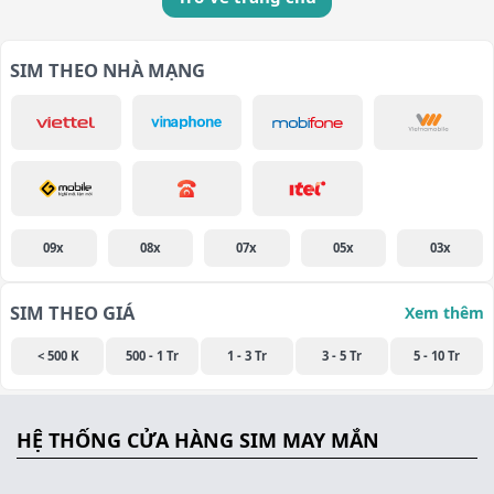
SIM THEO NHÀ MẠNG
09x
08x
07x
05x
03x
SIM THEO GIÁ
Xem thêm
< 500 K
500 - 1 Tr
1 - 3 Tr
3 - 5 Tr
5 - 10 Tr
HỆ THỐNG CỬA HÀNG SIM MAY MẮN