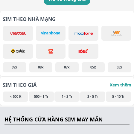
SIM THEO NHÀ MẠNG
09x
08x
07x
05x
03x
SIM THEO GIÁ
Xem thêm
< 500 K
500 - 1 Tr
1 - 3 Tr
3 - 5 Tr
5 - 10 Tr
HỆ THỐNG CỬA HÀNG SIM MAY MẮN