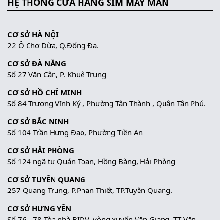
HỆ THỐNG CỬA HÀNG SIM MAY MẮN
CƠ SỞ HÀ NỘI
22 Ô Chợ Dừa, Q.Đống Đa.
CƠ SỞ ĐÀ NẴNG
Số 27 Văn Cận, P. Khuê Trung
CƠ SỞ HỒ CHÍ MINH
Số 84 Trương Vĩnh Ký , Phường Tân Thành , Quận Tân Phú.
CƠ SỞ BẮC NINH
Số 104 Trần Hưng Đạo, Phường Tiền An
CƠ SỞ HẢI PHÒNG
Số 124 ngã tư Quán Toan, Hồng Bàng, Hải Phòng
CƠ SỞ TUYÊN QUANG
257 Quang Trung, P.Phan Thiết, TP.Tuyên Quang.
CƠ SỞ HƯNG YÊN
Số 76 - 78 Tòa nhà BIDV, vòng xuyến Văn Giang, TT Văn