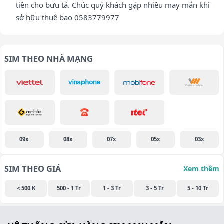
tiền cho bưu tá. Chúc quý khách gặp nhiều may mắn khi
sở hữu thuê bao 0583779977
SIM THEO NHÀ MẠNG
09x
08x
07x
05x
03x
SIM THEO GIÁ
Xem thêm
< 500 K
500 - 1 Tr
1 - 3 Tr
3 - 5 Tr
5 - 10 Tr