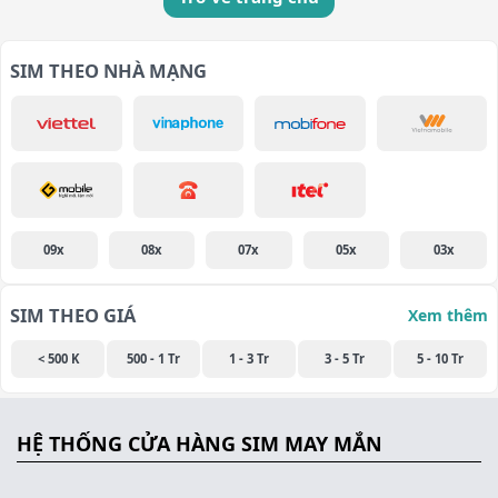
SIM THEO NHÀ MẠNG
09x
08x
07x
05x
03x
SIM THEO GIÁ
Xem thêm
< 500 K
500 - 1 Tr
1 - 3 Tr
3 - 5 Tr
5 - 10 Tr
HỆ THỐNG CỬA HÀNG SIM MAY MẮN