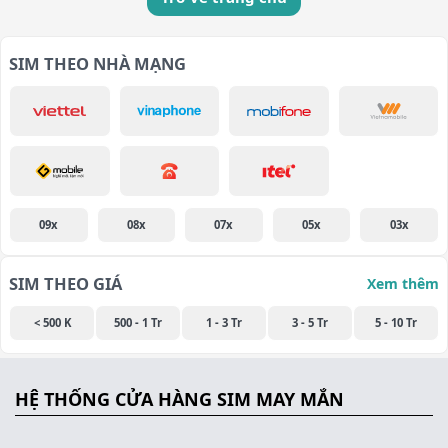
SIM THEO NHÀ MẠNG
09x
08x
07x
05x
03x
SIM THEO GIÁ
Xem thêm
< 500 K
500 - 1 Tr
1 - 3 Tr
3 - 5 Tr
5 - 10 Tr
HỆ THỐNG CỬA HÀNG SIM MAY MẮN