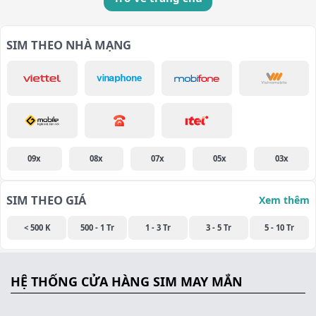
SIM THEO NHÀ MẠNG
09x
08x
07x
05x
03x
SIM THEO GIÁ
Xem thêm
< 500 K
500 - 1 Tr
1 - 3 Tr
3 - 5 Tr
5 - 10 Tr
HỆ THỐNG CỬA HÀNG SIM MAY MẮN