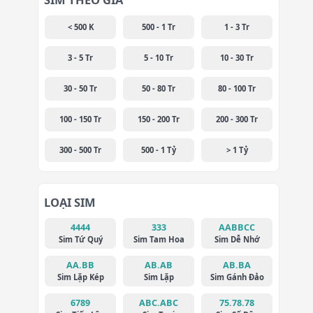
< 500 K
500 - 1 Tr
1 - 3 Tr
3 - 5 Tr
5 - 10 Tr
10 - 30 Tr
30 - 50 Tr
50 - 80 Tr
80 - 100 Tr
100 - 150 Tr
150 - 200 Tr
200 - 300 Tr
300 - 500 Tr
500 - 1 Tỷ
> 1 Tỷ
LOẠI SIM
4444
333
AABBCC
Sim Tứ Quý
Sim Tam Hoa
Sim Dễ Nhớ
AA.BB
AB.AB
AB.BA
Sim Lặp Kép
Sim Lặp
Sim Gánh Đảo
6789
ABC.ABC
75.78.78