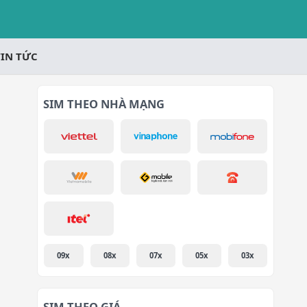
TIN TỨC
SIM THEO NHÀ MẠNG
09x
08x
07x
05x
03x
SIM THEO GIÁ