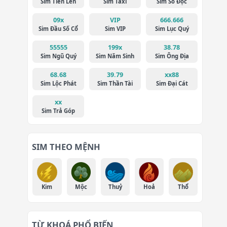
Sim Tiến Lên
Sim Taxi
Sim Số Độc
09x
VIP
666.666
Sim Đầu Số Cổ
Sim VIP
Sim Lục Quý
55555
199x
38.78
Sim Ngũ Quý
Sim Năm Sinh
Sim Ông Địa
68.68
39.79
xx88
Sim Lộc Phát
Sim Thần Tài
Sim Đại Cát
xx
Sim Trả Góp
SIM THEO MỆNH
Kim
Mộc
Thuỷ
Hoả
Thổ
TỪ KHOÁ PHỔ BIẾN