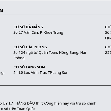
ẮN
CƠ SỞ ĐÀ NẴNG
CƠ
Số 27 Văn Cận, P. Khuê Trung
Số 
Quậ
CƠ SỞ HẢI PHÒNG
CƠ
Số 124 ngã tư Quán Toan, Hồng Bàng, Hải
257
Phòng
CƠ SỞ LẠNG SƠN
ng,
54 Lê Lợi, Vĩnh Trại, TP.Lạng Sơn.
UY TÍN HÀNG ĐẦU thị trường hiện nay với trụ sở chính
 cơ sở trên Toàn Quốc.