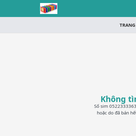
TRANG
Không tì
Số sim 0522333363 h
hoặc do đã bán hế