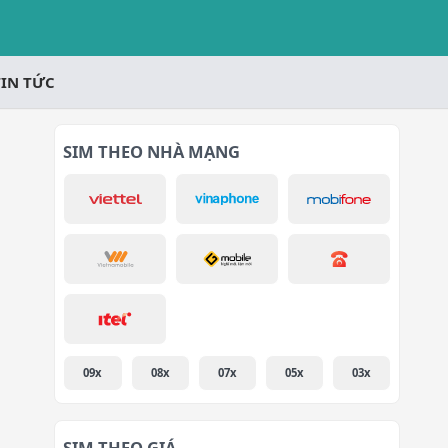
TIN TỨC
SIM THEO NHÀ MẠNG
09x
08x
07x
05x
03x
SIM THEO GIÁ