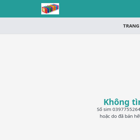
TRANG
Không tì
Số sim 0397755264 h
hoặc do đã bán hế