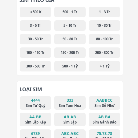
< 500 K
500 - 1 Tr
1 - 3 Tr
3 - 5 Tr
5 - 10 Tr
10 - 30 Tr
30 - 50 Tr
50 - 80 Tr
80 - 100 Tr
100 - 150 Tr
150 - 200 Tr
200 - 300 Tr
300 - 500 Tr
500 - 1 Tỷ
> 1 Tỷ
LOẠI SIM
4444
333
AABBCC
Sim Tứ Quý
Sim Tam Hoa
Sim Dễ Nhớ
AA.BB
AB.AB
AB.BA
Sim Lặp Kép
Sim Lặp
Sim Gánh Đảo
6789
ABC.ABC
75.78.78