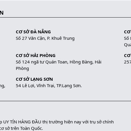
ẮN
CƠ SỞ ĐÀ NẴNG
CƠ
Số 27 Văn Cận, P. Khuê Trung
Số 
Quậ
CƠ SỞ HẢI PHÒNG
CƠ
Số 124 ngã tư Quán Toan, Hồng Bàng, Hải
257
Phòng
CƠ SỞ LẠNG SƠN
ng,
54 Lê Lợi, Vĩnh Trại, TP.Lạng Sơn.
UY TÍN HÀNG ĐẦU thị trường hiện nay với trụ sở chính
 cơ sở trên Toàn Quốc.