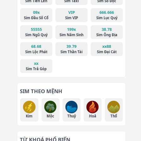
Sim Tiến Lên
Sim Taxi
Sim Số Độc
09x
VIP
666.666
Sim Đầu Số Cổ
Sim VIP
Sim Lục Quý
55555
199x
38.78
Sim Ngũ Quý
Sim Năm Sinh
Sim Ông Địa
68.68
39.79
xx88
Sim Lộc Phát
Sim Thần Tài
Sim Đại Cát
xx
Sim Trả Góp
SIM THEO MỆNH
Kim
Mộc
Thuỷ
Hoả
Thổ
TỪ KHOÁ PHỔ BIẾN