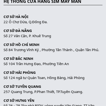
HỆ THỐNG CỬA HÀNG SIM MAY MẮN
CƠ SỞ HÀ NỘI
22 Ô Chợ Dừa, Q.Đống Đa.
CƠ SỞ ĐÀ NẴNG
Số 27 Văn Cận, P. Khuê Trung
CƠ SỞ HỒ CHÍ MINH
Số 84 Trương Vĩnh Ký , Phường Tân Thành , Quận Tân Phú.
CƠ SỞ BẮC NINH
Số 104 Trần Hưng Đạo, Phường Tiền An
CƠ SỞ HẢI PHÒNG
Số 124 ngã tư Quán Toan, Hồng Bàng, Hải Phòng
CƠ SỞ TUYÊN QUANG
257 Quang Trung, P.Phan Thiết, TP.Tuyên Quang.
CƠ SỞ HƯNG YÊN
Số 76 - 78 Tòa nhà BIDV, vòng xuyến Văn Giang, TT Văn