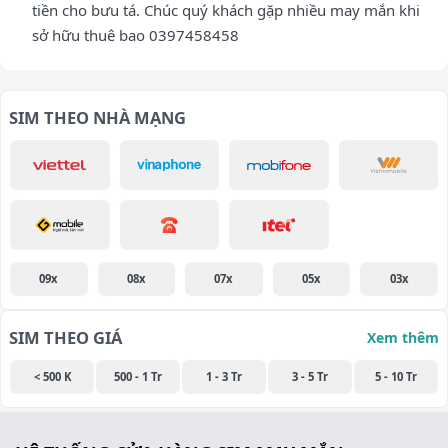
tiền cho bưu tá. Chúc quý khách gặp nhiều may mắn khi
sở hữu thuê bao 0397458458
SIM THEO NHÀ MẠNG
09x
08x
07x
05x
03x
SIM THEO GIÁ
Xem thêm
< 500 K
500 - 1 Tr
1 - 3 Tr
3 - 5 Tr
5 - 10 Tr