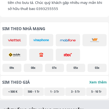
tiền cho bưu tá. Chúc quý khách gặp nhiều may mắn khi
sở hữu thuê bao 0393255555
SIM THEO NHÀ MẠNG
09x
08x
07x
05x
03x
SIM THEO GIÁ
Xem thêm
< 500 K
500 - 1 Tr
1 - 3 Tr
3 - 5 Tr
5 - 10 Tr