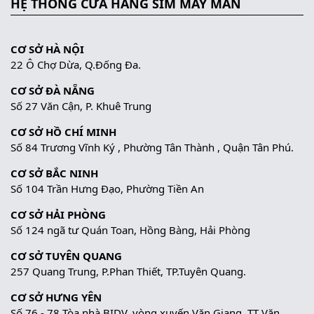
HỆ THỐNG CỬA HÀNG SIM MAY MẮN
CƠ SỞ HÀ NỘI
22 Ô Chợ Dừa, Q.Đống Đa.
CƠ SỞ ĐÀ NẴNG
Số 27 Văn Cận, P. Khuê Trung
CƠ SỞ HỒ CHÍ MINH
Số 84 Trương Vĩnh Ký , Phường Tân Thành , Quận Tân Phú.
CƠ SỞ BẮC NINH
Số 104 Trần Hưng Đạo, Phường Tiền An
CƠ SỞ HẢI PHÒNG
Số 124 ngã tư Quán Toan, Hồng Bàng, Hải Phòng
CƠ SỞ TUYÊN QUANG
257 Quang Trung, P.Phan Thiết, TP.Tuyên Quang.
CƠ SỞ HƯNG YÊN
Số 76 - 78 Tòa nhà BIDV, vòng xuyến Văn Giang, TT Văn