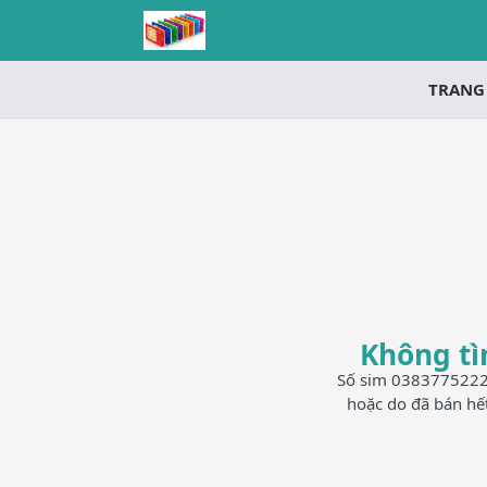
TRANG
Không tì
Số sim 0383775222 h
hoặc do đã bán hế