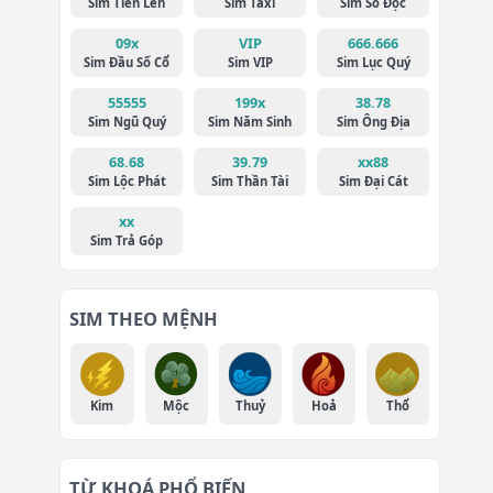
Sim Tiến Lên
Sim Taxi
Sim Số Độc
09x
VIP
666.666
Sim Đầu Số Cổ
Sim VIP
Sim Lục Quý
55555
199x
38.78
Sim Ngũ Quý
Sim Năm Sinh
Sim Ông Địa
68.68
39.79
xx88
Sim Lộc Phát
Sim Thần Tài
Sim Đại Cát
xx
Sim Trả Góp
SIM THEO MỆNH
Kim
Mộc
Thuỷ
Hoả
Thổ
TỪ KHOÁ PHỔ BIẾN