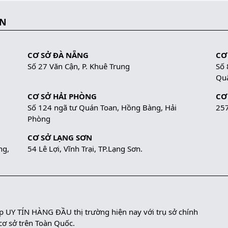
ẮN
CƠ SỞ ĐÀ NẴNG
CƠ
Số 27 Văn Cận, P. Khuê Trung
Số 
Quậ
CƠ SỞ HẢI PHÒNG
CƠ
Số 124 ngã tư Quán Toan, Hồng Bàng, Hải
257
Phòng
CƠ SỞ LẠNG SƠN
ng,
54 Lê Lợi, Vĩnh Trại, TP.Lạng Sơn.
UY TÍN HÀNG ĐẦU thị trường hiện nay với trụ sở chính
 cơ sở trên Toàn Quốc.