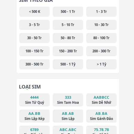
< 500 K
500 - 1 Tr
1 - 3 Tr
3 - 5 Tr
5 - 10 Tr
10 - 30 Tr
30 - 50 Tr
50 - 80 Tr
80 - 100 Tr
100 - 150 Tr
150 - 200 Tr
200 - 300 Tr
300 - 500 Tr
500 - 1 Tỷ
> 1 Tỷ
LOẠI SIM
4444
333
AABBCC
Sim Tứ Quý
Sim Tam Hoa
Sim Dễ Nhớ
AA.BB
AB.AB
AB.BA
Sim Lặp Kép
Sim Lặp
Sim Gánh Đảo
6789
ABC.ABC
75.78.78