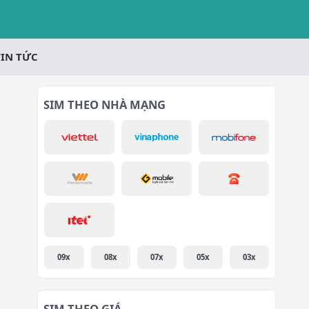
TIN TỨC
SIM THEO NHÀ MẠNG
09x
08x
07x
05x
03x
SIM THEO GIÁ