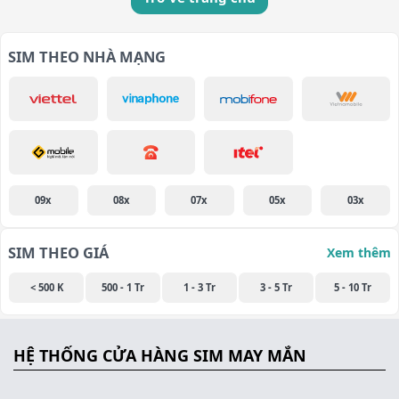
SIM THEO NHÀ MẠNG
09x
08x
07x
05x
03x
SIM THEO GIÁ
Xem thêm
< 500 K
500 - 1 Tr
1 - 3 Tr
3 - 5 Tr
5 - 10 Tr
HỆ THỐNG CỬA HÀNG SIM MAY MẮN