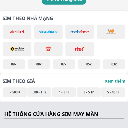
SIM THEO NHÀ MẠNG
09x
08x
07x
05x
03x
SIM THEO GIÁ
Xem thêm
< 500 K
500 - 1 Tr
1 - 3 Tr
3 - 5 Tr
5 - 10 Tr
HỆ THỐNG CỬA HÀNG SIM MAY MẮN